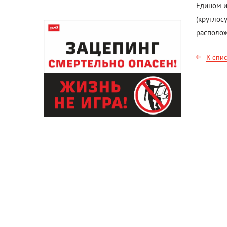
Едином и
(круглос
располож
К спи