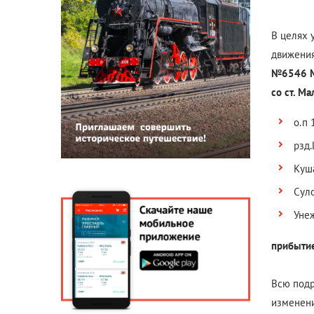
В целях 
движения
№6546 М
со ст. М
о.п 
рзд.
Куша
Суло
Унеж
прибытие
Всю подр
изменени