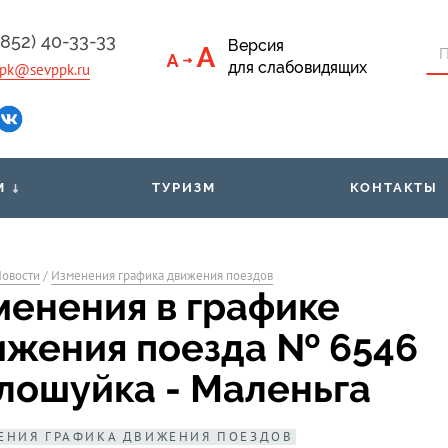
4852) 40-33-33
Версия
для слабовидящих
pk@sevppk.ru
М
ТУРИЗМ
КОНТАКТЫ
приёмная
Тарифы
Льго
овости
/
Изменения графика движения поездов
ументы
Билеты через мобильное
Расп
менения в графике
приложение
м
ижения поезда № 6546
Организованным группам
Свед
пассажиров
лошуйка - Маленьга
ЕНИЯ ГРАФИКА ДВИЖЕНИЯ ПОЕЗДОВ