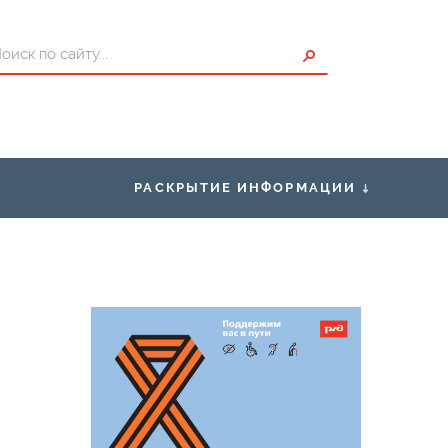
РАСКРЫТИЕ ИНФОРМАЦИИ
ты для Пассажиров
Правоустанавливающие
документы
исание
Правила нахождения граждан в
зонах повышенной опасности,
проезда и перехода через
ения о страховщике
железнодорожные пути
Условия труда
Закупки
Нормативно-правовая база