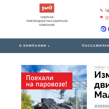
(
sp
О КОМПАНИИ
ПАССАЖИРА
Новости
Общественная 
Вакансии
Главная
/
Н
Проездные док
Из
Контакты
Правила обработки и защиты
Маломобильны
дв
персональных данных
пассажирам
Ма
ИЗМЕН