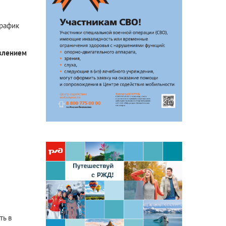
Антикоррупционная
деятельность
график
Формы раскрытия информации
влением
ть в