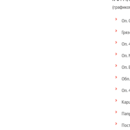
(графико
Оп. 
Гряз
Оп. 
Оп. 
Оп.
Обп.
Оп. 
Карц
Папр
Пост