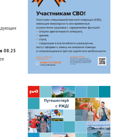
Антикоррупционная
деятельность
Формы раскрытия информации
едующих
 в 08.25
лее