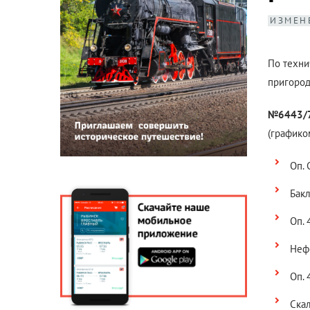
ИЗМЕН
По техн
пригород
№6443/
(графико
Оп. 
Бакл
Оп. 
Неф
Оп. 
Скал