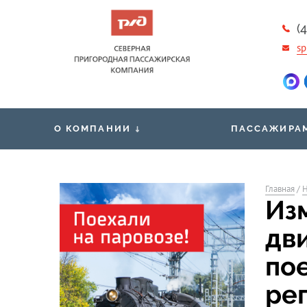
(
sp
О КОМПАНИИ
ПАССАЖИРА
Новости
Общественная 
Вакансии
Главная
/
Н
Проездные док
Из
Контакты
Правила обработки и защиты
Маломобильны
дв
персональных данных
пассажирам
по
ре