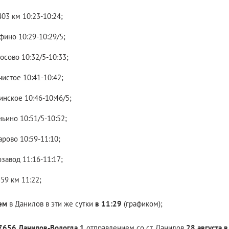
403 км 10:23-10:24;
фино 10:29-10:29/5;
осово 10:32/5-10:33;
истое 10:41-10:42;
нское 10:46-10:46/5;
ьино 10:51/5-10:52;
рово 10:59-11:10;
озавод 11:16-11:17;
359 км 11:22;
ем
в Данилов в эти же сутки
в 11:29
(графиком);
656 Данилов-Вологда 1
отправлением со ст. Данилов
28 августа в