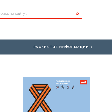
РАСКРЫТИЕ ИНФОРМАЦИИ
ты для Пассажиров
Правоустанавливающие
документы
исание
Правила нахождения граждан в
зонах повышенной опасности,
проезда и перехода через
ения о страховщике
железнодорожные пути
Условия труда
Закупки
Нормативно-правовая база