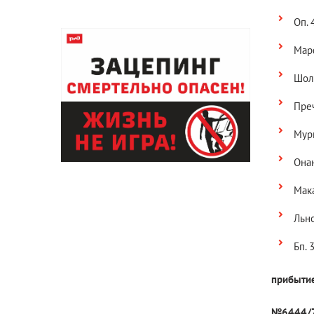
Оп. 
Мар
Шол
Преч
Мури
Онан
Мака
Льн
Бп. 
прибыти
№6444/7