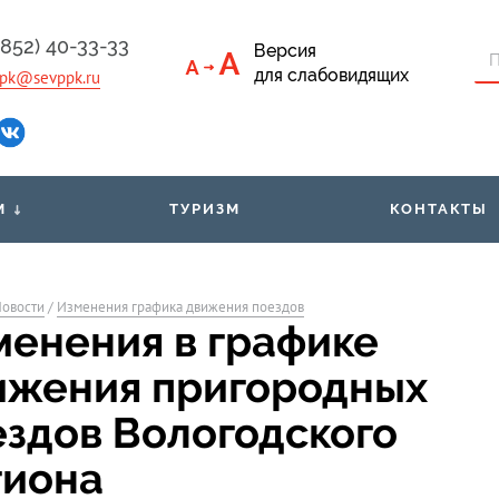
4852) 40-33-33
Версия
для слабовидящих
pk@sevppk.ru
М
ТУРИЗМ
КОНТАКТЫ
приёмная
Тарифы
Льго
овости
/
Изменения графика движения поездов
ументы
Билеты через мобильное
Расп
менения в графике
приложение
м
ижения пригородных
Организованным группам
Свед
пассажиров
ездов Вологодского
гиона