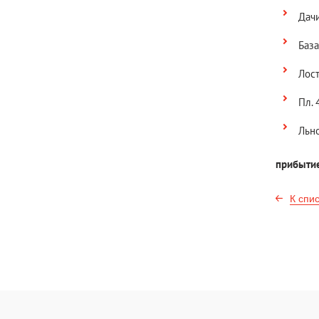
Дачи
База
Лост
Пл. 
Льн
прибыт
К спи