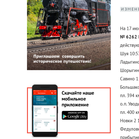
ИЗМЕН
На 17 ию
№ 6262 И
действую
Шуя 10:57
Ладыгино
Шорыгино
Савино 1
Большако
пл. 394 к
о.п. Увод
пл. 400 к
Новки 2 1
Федулово
прибытием