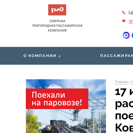
(
sp
О КОМПАНИИ
ПАССАЖИРА
Новости
Общественная 
Вакансии
Главная
/
Н
Проездные док
17
Контакты
Правила обработки и защиты
Маломобильны
ра
персональных данных
пассажирам
по
Ко