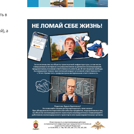
ть в
), а
с