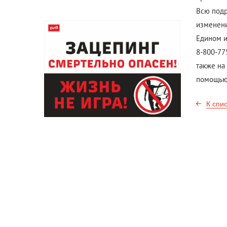
Всю подр
изменени
Едином 
8-800-77
также на
помощью 
К спи