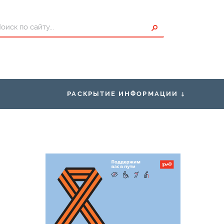
РАСКРЫТИЕ ИНФОРМАЦИИ
ты для Пассажиров
Правоустанавливающие
документы
исание
Правила нахождения граждан в
зонах повышенной опасности,
проезда и перехода через
ения о страховщике
железнодорожные пути
Условия труда
Закупки
Нормативно-правовая база