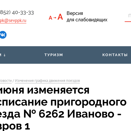
4852) 40-33-33
Версия
для слабовидящих
pk@sevppk.ru
М
ТУРИЗМ
КОНТАКТЫ
приёмная
Тарифы
Льго
овости
/
Изменения графика движения поездов
ументы
Билеты через мобильное
Расп
 июня изменяется
приложение
м
списание пригородного
Организованным группам
Свед
пассажиров
езда № 6262 Иваново -
вров 1