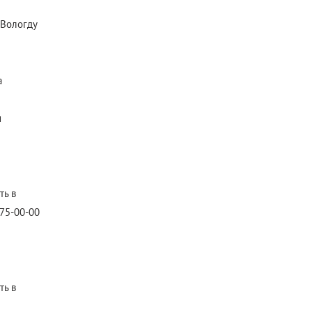
 Вологду
а
и
ть в
75-00-00
ть в