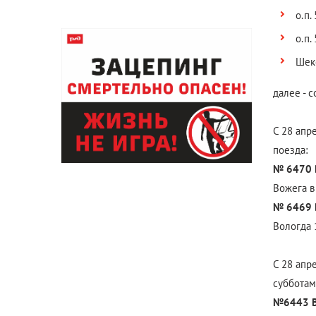
о.п.
о.п.
Шекс
далее - 
С 28 апр
поезда:
№ 6470 В
Вожега в
№ 6469 В
Вологда 1
С 28 апр
субботам
№6443 В