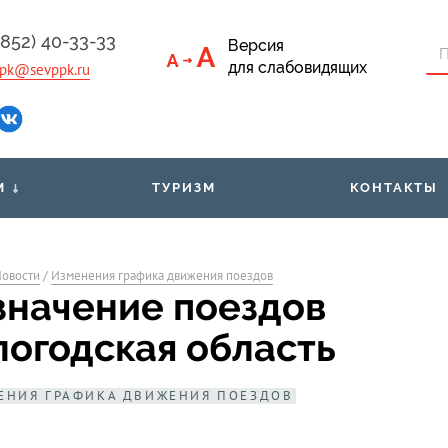
4852) 40-33-33
Версия
для слабовидящих
pk@sevppk.ru
М
ТУРИЗМ
КОНТАКТЫ
приёмная
Тарифы
Льго
овости
/
Изменения графика движения поездов
ументы
Билеты через мобильное
Расп
значение поездов
приложение
м
логодская область
Организованным группам
Свед
пассажиров
ЕНИЯ ГРАФИКА ДВИЖЕНИЯ ПОЕЗДОВ