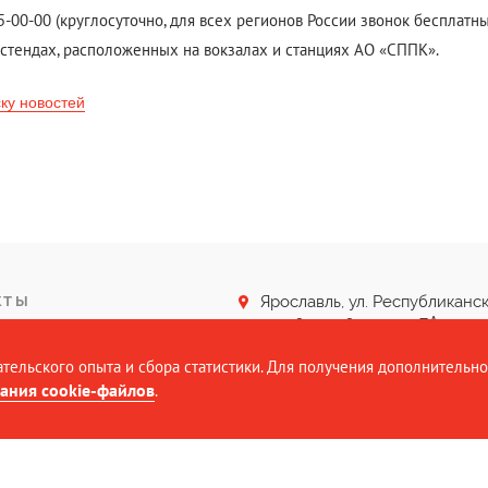
5-00-00 (круглосуточно, для всех регионов России звонок бесплатны
 стендах, расположенных на вокзалах и станциях АО «СППК».
ску новостей
Ярославль, ул. Республиканск
КТЫ
дом 3, стр. 2, корпус 7А
(4852) 40-33-33
тельского опыта и сбора статистики. Для получения дополнительн
sppk@sevppk.ru
ания cookie-файлов
.
 2016-2026. Все права защищены