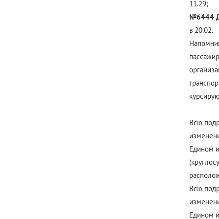
11.29;
№6444 Д
в 20.02.
Напомним
пассажир
организа
транспор
курсирую
Всю подр
изменени
Едином и
(круглос
располож
Всю подр
изменени
Едином 