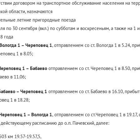
тствии договором на транспортное обслуживание населения на тер
кой области, назначаются
ельные летние пригородные поезда
ля по 30 сентября (вкл.) по субботам и воскресеньям, а также на 1 и
8 года
ологда 1 – Череповец 1
, отправлением со ст. Вологда 1 в 5.24, п
реповец 1 в 8.05;
ереповец 1 – Бабаево
отправлением со ст. Череповец 1 в 8.50, пр
баево в 11.06;
абаево – Череповец 1
отправлением со ст. Бабаево в 16.10, прибы
повец 1 в 18.28;
ереповец 1 – Вологда 1
,
отправлением со ст.Череповец 1 в 19.17,
 действующему расписанию до о.п. Пачевский, далее:
 503 км 19.57-19.57,5,