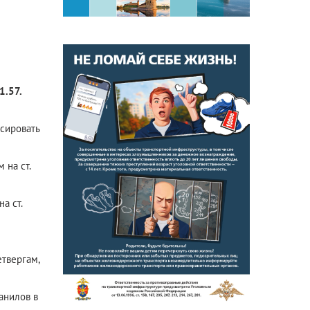
1.57.
рсировать
 на ст.
а ст.
етвергам,
анилов в