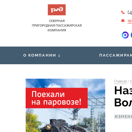
(
sp
О КОМПАНИИ
ПАССАЖИРА
Новости
Общественная 
Вакансии
Главная
/
Н
Проездные док
На
Контакты
Правила обработки и защиты
Маломобильны
Во
персональных данных
пассажирам
ИЗМЕН