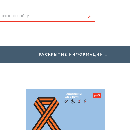
РАСКРЫТИЕ ИНФОРМАЦИИ
ты для Пассажиров
Правоустанавливающие
документы
исание
Правила нахождения граждан в
зонах повышенной опасности,
проезда и перехода через
ения о страховщике
железнодорожные пути
Условия труда
Закупки
Нормативно-правовая база