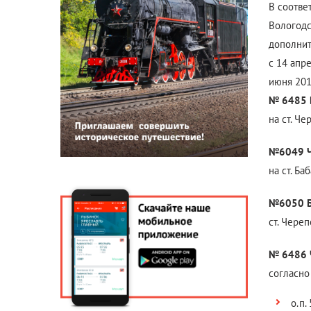
В соотве
Вологодс
дополнит
с 14 апре
июня 201
№ 6485 В
на ст. Че
№6049 Ч
на ст. Ба
№6050 Б
ст. Чере
№ 6486 Ч
согласно
о.п.