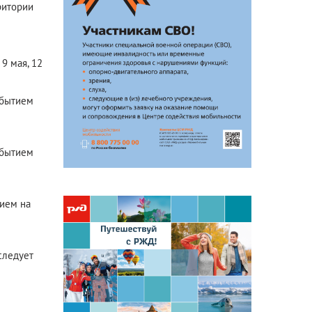
ритории
Антикоррупционная
деятельность
Формы раскрытия информации
 9 мая, 12
рибытием
ибытием
тием на
 следует