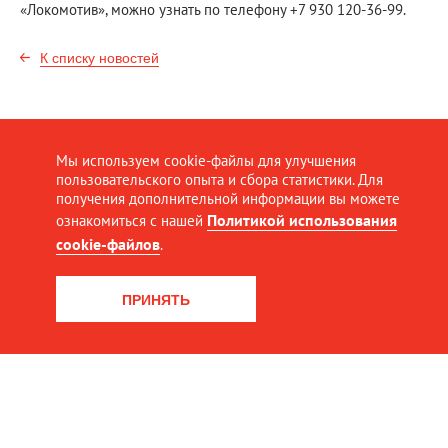
«Локомотив», можно узнать по телефону +7 930 120-36-99.
К списку новостей
Мы используем cookie-файлы для улучшения
пользовательского опыта и сбора статистики. Для
получения дополнительной информации вы можете
Политикой использования
ознакомиться с нашей
cookie-файлов
.
ПРИНЯТЬ
© Северная пригородная пассажирская компания, 2016
2026. Все права защищены
Разработка сайта:
Интернет-агентство Dextra