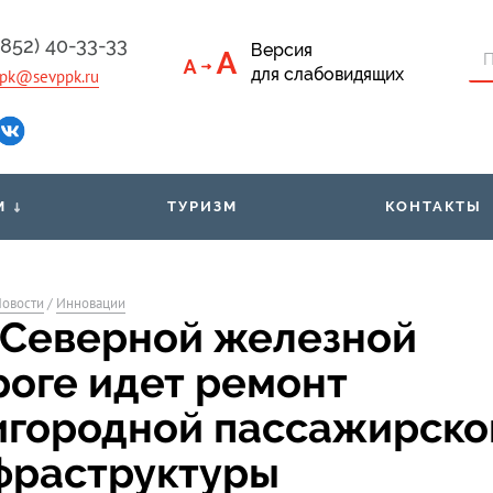
4852) 40-33-33
Версия
для слабовидящих
pk@sevppk.ru
М
ТУРИЗМ
КОНТАКТЫ
приёмная
Тарифы
Льго
овости
/
Инновации
ументы
Билеты через мобильное
Расп
 Северной железной
приложение
м
роге идет ремонт
Организованным группам
Свед
пассажиров
игородной пассажирско
фраструктуры