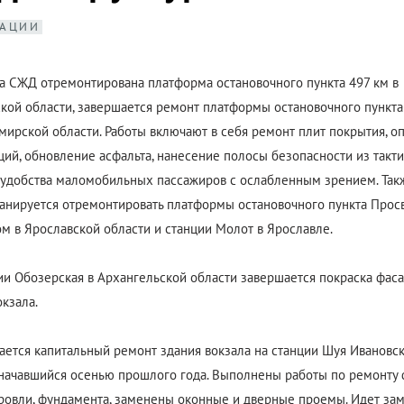
АЦИИ
а СЖД отремонтирована платформа остановочного пункта 497 км в
кой области, завершается ремонт платформы остановочного пункта
мирской области. Работы включают в себя ремонт плит покрытия, о
ций, обновление асфальта, нанесение полосы безопасности из такт
 удобства маломобильных пассажиров с ослабленным зрением. Так
анируется отремонтировать платформы остановочного пункта Прос
м в Ярославской области и станции Молот в Ярославле.
ии Обозерская в Архангельской области завершается покраска фас
окзала.
ется капитальный ремонт здания вокзала на станции Шуя Ивановс
 начавшийся осенью прошлого года. Выполнены работы по ремонту 
кровли, фундамента, заменены оконные и дверные проемы. Идет за