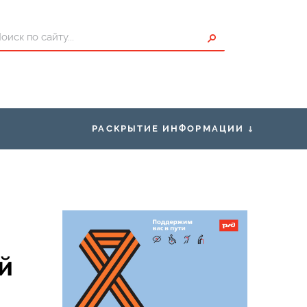
РАСКРЫТИЕ ИНФОРМАЦИИ
ты для Пассажиров
Правоустанавливающие
документы
исание
Правила нахождения граждан в
зонах повышенной опасности,
проезда и перехода через
ения о страховщике
железнодорожные пути
й
Условия труда
Закупки
Нормативно-правовая база