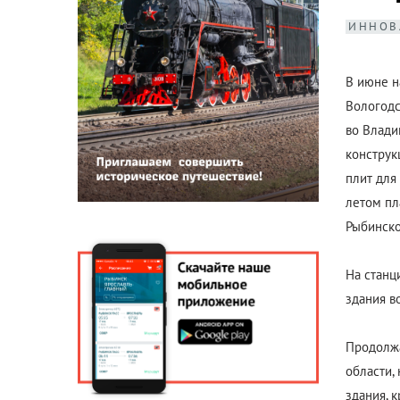
ИННОВ
В июне н
Вологодс
во Влади
конструк
плит для
летом пл
Рыбинско
На станц
здания в
Продолжа
области,
здания, 