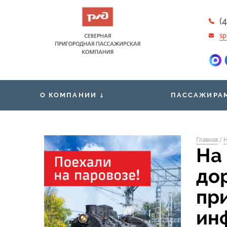
(
sp
О КОМПАНИИ
ПАССАЖИРА
Новости
Общественная 
Вакансии
Главная
/
Н
Проездные док
На
Контакты
Правила обработки и защиты
Маломобильны
до
персональных данных
пассажирам
пр
ин