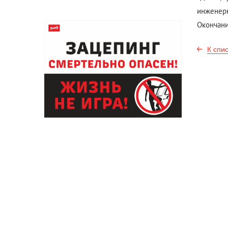
инженерн
Окончани
К спи