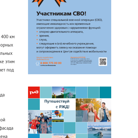
Антикоррупционная
деятельность
Формы раскрытия информации
 400 км
порных
ильных
же этим
вет под
ада
кой
фасада
мена