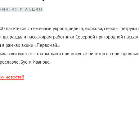
РИЯТИЯ И АКЦИИ
00 пакетиков с семенами укропа, редиса, моркови, свеклы, петрушки
 и др. раздали пассажирам работники Северной пригородной пасса
 в рамках акции «Первомай».
ыдавали вместе с открытками при покупке билетов на пригородны
Ярославле, Буе и Иваново.
ску новостей