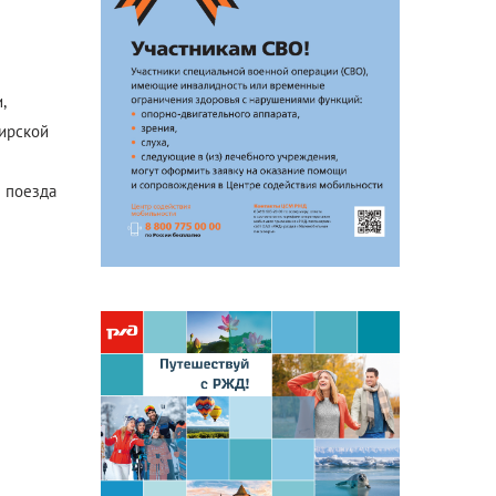
Антикоррупционная
деятельность
Формы раскрытия информации
,
жирской
е поезда