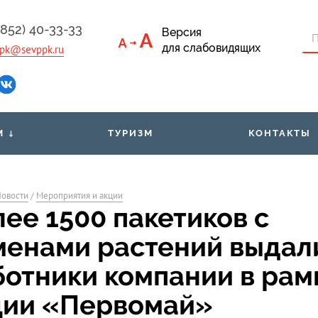
4852) 40-33-33
Версия
для слабовидящих
pk@sevppk.ru
М
ТУРИЗМ
КОНТАКТЫ
приёмная
Тарифы
Льго
овости
/
Мероприятия и акции
ументы
Билеты через мобильное
Расп
ее 1500 пакетиков с
приложение
м
менами растений выдал
Организованным группам
Свед
пассажиров
ботники компании в рам
ции «Первомай»