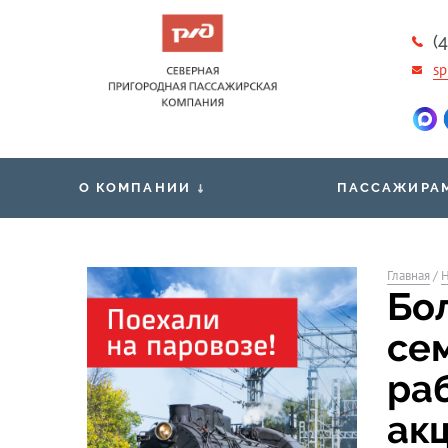
(
sp
О КОМПАНИИ
ПАССАЖИРА
Новости
Общественная 
Вакансии
Главная
/
Н
Проездные док
Бол
Контакты
Правила обработки и защиты
Маломобильны
се
персональных данных
пассажирам
ра
ак