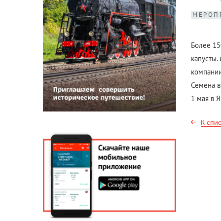
МЕРОП
Более 15
капусты.
компании
Семена в
1 мая в 
К спи