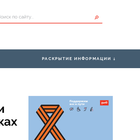
РАСКРЫТИЕ ИНФОРМАЦИИ
ты для Пассажиров
Правоустанавливающие
документы
исание
Правила нахождения граждан в
зонах повышенной опасности,
проезда и перехода через
и
ения о страховщике
железнодорожные пути
ках
Условия труда
Закупки
Нормативно-правовая база