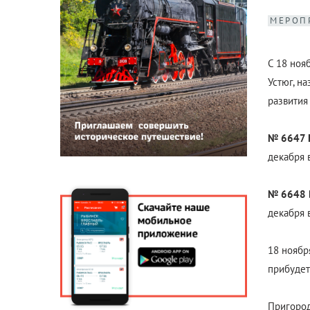
МЕРОП
С 18 ноя
Устюг, н
развития
№ 6647 К
декабря в
№ 6648 В
декабря в
18 ноябр
прибудет 
Пригород