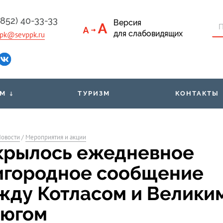
4852) 40-33-33
Версия
для слабовидящих
pk@sevppk.ru
АМ
ТУРИЗМ
КОНТАКТЫ
 приёмная
Тарифы
Льго
овости
/
Мероприятия и акции
кументы
Билеты через мобильное
Рас
крылось ежедневное
приложение
ым
игородное сообщение
Организованным группам
Свед
пассажиров
жду Котласом и Велики
тюгом