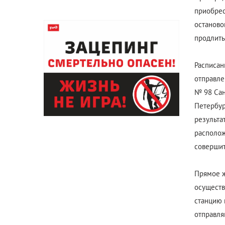
приобрес
останово
продлить
Расписан
отправле
№ 98 Сан
Петербур
результа
располож
совершит
Прямое ж
осуществ
станцию 
отправля