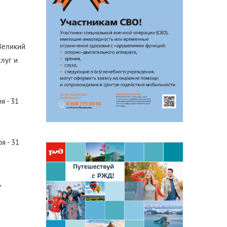
Антикоррупционная
деятельность
Формы раскрытия информации
Великий
луг и
я - 31
я - 31
,