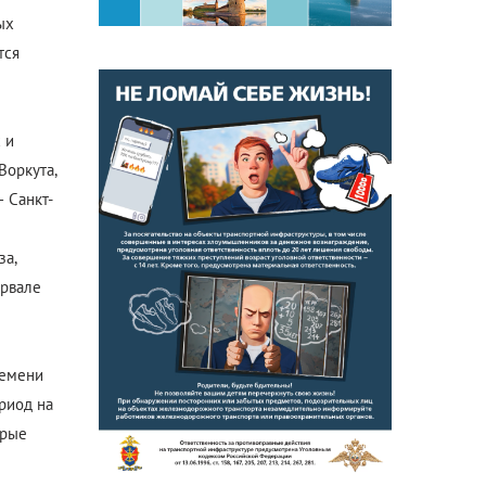
ых
тся
 и
Воркута,
 Санкт-
за,
ервале
ремени
риод на
орые