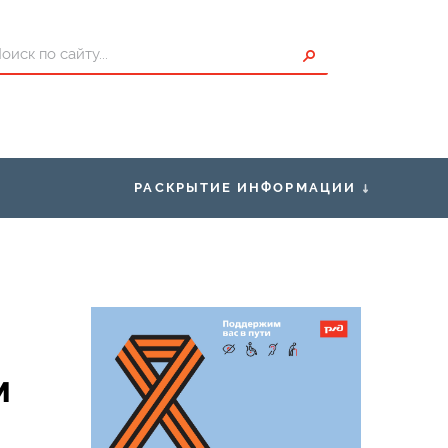
РАСКРЫТИЕ ИНФОРМАЦИИ
ты для Пассажиров
Правоустанавливающие
документы
писание
Правила нахождения граждан в
зонах повышенной опасности,
проезда и перехода через
ения о страховщике
железнодорожные пути
м
Условия труда
Закупки
Нормативно-правовая база