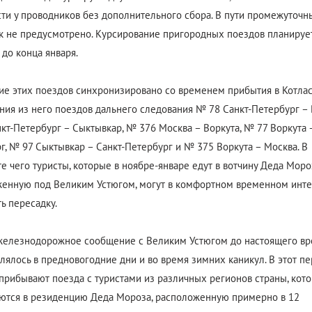
ти у проводников без дополнительного сбора. В пути промежуточн
к не предусмотрено. Курсирование пригородных поездов планируе
 до конца января.
ие этих поездов синхронизировано со временем прибытия в Котлас
ния из него поездов дальнего следования № 78 Санкт-Петербург – 
кт-Петербург – Сыктывкар, № 376 Москва – Воркута, № 77 Воркута –
г, № 97 Сыктывкар – Санкт-Петербург и № 375 Воркута – Москва. В
те чего туристы, которые в ноябре-январе едут в вотчину Деда Моро
енную под Великим Устюгом, могут в комфортном временном инт
ь пересадку.
елезнодорожное сообщение с Великим Устюгом до настоящего в
лялось в предновогодние дни и во время зимних каникул. В этот пе
прибывают поезда с туристами из различных регионов страны, кот
ются в резиденцию Деда Мороза, расположенную примерно в 12