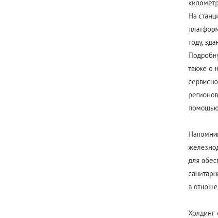
километр
На станц
платформ
году, зд
Подробну
также о 
сервисно
регионов
помощью
Напомним
железнод
для обес
санитарн
в отноше
Холдинг 