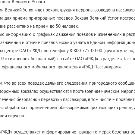
ах от Великого Устюга.
ии Великий Устюг идет реконструкция перрона, возведена пассажир
а для приема пригородных поездов. Вокзал Великий Устюг построе
ание рассчитано на прием до 50 человек.
ю информацию о графиках движения поездов и изменениях в расп
назначении и отмене поездов можно узнать в Едином информацион
м центре ОАО «РЖД» по телефону 8-800-775-00-00 (круглосуточно, 
 России звонок бесплатный), на сайте ОАО «РЖД» в разделе «Пасса
 официального мобильного приложения «РЖД Пассажирам».
, что во всех поездах дальнего следования, пригородного сообщен
орожных вокзалах осуществляются противоэпидемические мероп
печения безопасной перевозки пассажиров, в том числе – проводит
ая обработка с применением обеззараживающих моющих средств, 
нии вирусов.
«РЖД» осуществляет информирование граждан о мерах безопаснос