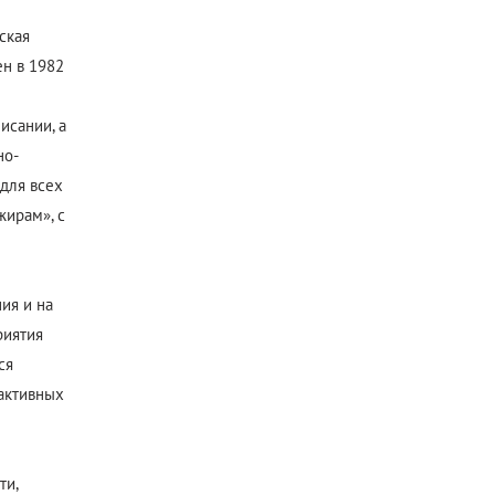
ская
н в 1982
исании, а
но-
для всех
жирам», с
ия и на
риятия
ся
активных
ти,