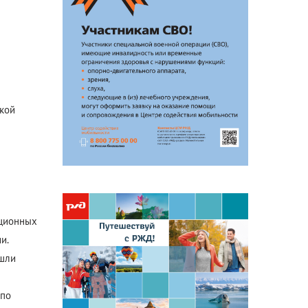
Антикоррупционная
деятельность
Формы раскрытия информации
кой
ационных
и.
 шли
 по