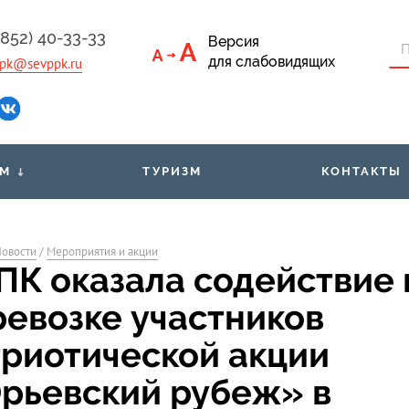
4852) 40-33-33
Версия
для слабовидящих
pk@sevppk.ru
АМ
ТУРИЗМ
КОНТАКТЫ
 приёмная
Тарифы
Льго
овости
/
Мероприятия и акции
кументы
Билеты через мобильное
Рас
ПК оказала содействие 
приложение
ым
ревозке участников
Организованным группам
Свед
пассажиров
триотической акции
рьевский рубеж» в