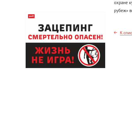
охране к
рубеж» в
К спи