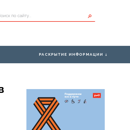
РАСКРЫТИЕ ИНФОРМАЦИИ
ты для Пассажиров
Правоустанавливающие
документы
писание
Правила нахождения граждан в
в
зонах повышенной опасности,
проезда и перехода через
ения о страховщике
железнодорожные пути
Условия труда
Закупки
Нормативно-правовая база