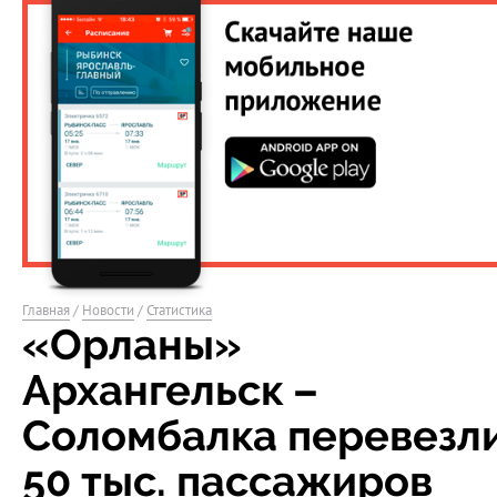
Главная
/
Новости
/
Статистика
«Орланы»
Архангельск –
Соломбалка перевезл
50 тыс. пассажиров