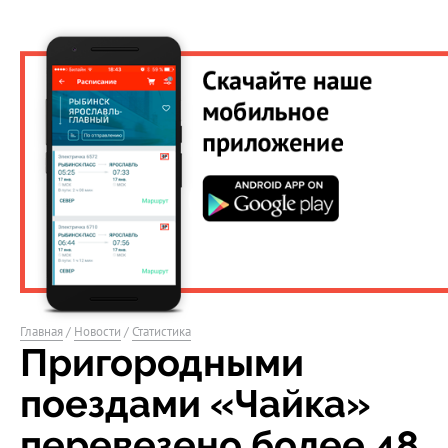
Главная
/
Новости
/
Статистика
Пригородными
поездами «Чайка»
перевезено более 48