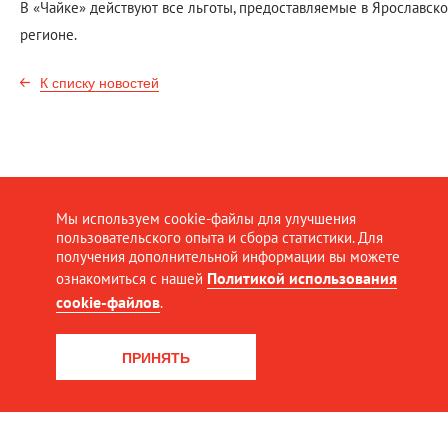
В «Чайке» действуют все льготы, предоставляемые в Ярославск
регионе.
К списку новостей
Мы используем cookie-файлы для улучшения
пользовательского опыта и сбора статистики. Для
получения дополнительной информации вы можете
Политикой использования
ознакомиться с нашей
cookie-файлов
.
ПРИНЯТЬ
© Северная пригородная пассажирская компания, 2016